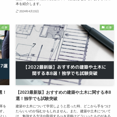
本を紹介します。
2024年4月15日
仕事
仕事
選！
【2023最新版】おすすめの建築や土木に関する本8
選！独学でも試験突破
革を
建築や土木について学習しようと思った時、どこから手をつけ
す。
たらいいのか悩むかもしれません。また、建築や土木について
よい
は、勉強する方法や取得するべき資格はどういったものがある