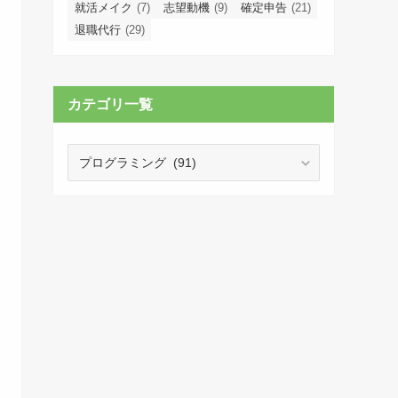
就活メイク
(7)
志望動機
(9)
確定申告
(21)
退職代行
(29)
カテゴリ一覧
カ
テ
ゴ
リ
一
覧