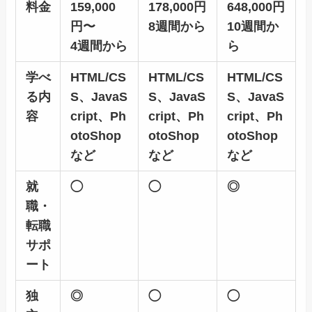
料金
159,000
178,000円
648,000円
円〜
8週間から
10週間か
4週間から
ら
学べ
HTML/CS
HTML/CS
HTML/CS
る内
S、JavaS
S、JavaS
S、JavaS
容
cript、Ph
cript、Ph
cript、Ph
otoShop
otoShop
otoShop
など
など
など
就
◯
◯
◎
職・
転職
サポ
ート
独
◎
◯
◯