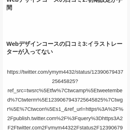
間
Webデザインコースの口コミ3:
イラストレー
ターが入ってない
https://twitter.com/ymym4432/status/12390679437
25645825?
ref_src=twsrc%5Etfw%7Ctwcamp%5Etweetembe
d%7Ctwterm%5E1239067943725645825%7Ctwg
r%5E%7Ctwcon%5Es1_&ref_url=https%3A%2F%
2Fpublish.twitter.com%2F%3Fquery%3Dhttps3A2
F2Ftwitter.com2Fymym44322Fstatus2F12390679