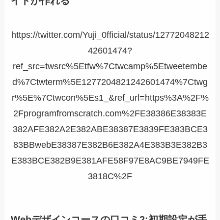
イトが作れる
https://twitter.com/Yuji_0fficial/status/12772048212
42601474?
ref_src=twsrc%5Etfw%7Ctwcamp%5Etweetembe
d%7Ctwterm%5E1277204821242601474%7Ctwg
r%5E%7Ctwcon%5Es1_&ref_url=https%3A%2F%
2Fprogramfromscratch.com%2FE38386E38383E
382AFE382A2E382ABE38387E3839FE383BCE3
83BBwebE38387E382B6E382A4E383B3E382B3
E383BCE382B9E381AFE58F97E8AC9BE7949FE
3818C%2F
Webデザインコースの口コミ2:
初期設定が手