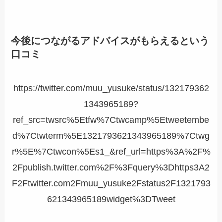
今後につながるアドバイスがもらえる
という
口コミ
https://twitter.com/muu_yusuke/status/132179362
1343965189?
ref_src=twsrc%5Etfw%7Ctwcamp%5Etweetembe
d%7Ctwterm%5E1321793621343965189%7Ctwg
r%5E%7Ctwcon%5Es1_&ref_url=https%3A%2F%
2Fpublish.twitter.com%2F%3Fquery%3Dhttps3A2
F2Ftwitter.com2Fmuu_yusuke2Fstatus2F1321793
621343965189widget%3DTweet