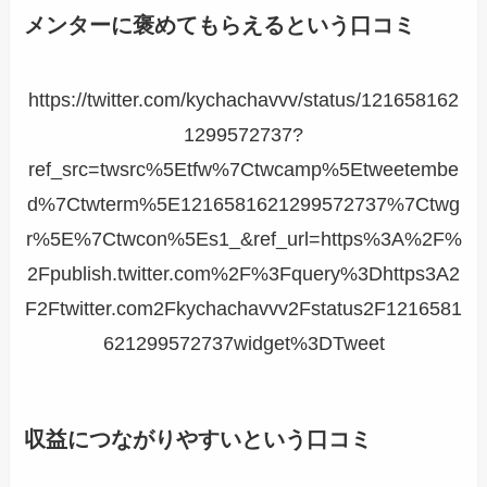
メンターに褒めてもらえる
という口コミ
https://twitter.com/kychachavvv/status/121658162
1299572737?
ref_src=twsrc%5Etfw%7Ctwcamp%5Etweetembe
d%7Ctwterm%5E1216581621299572737%7Ctwg
r%5E%7Ctwcon%5Es1_&ref_url=https%3A%2F%
2Fpublish.twitter.com%2F%3Fquery%3Dhttps3A2
F2Ftwitter.com2Fkychachavvv2Fstatus2F1216581
621299572737widget%3DTweet
収益につながりやすい
という口コミ