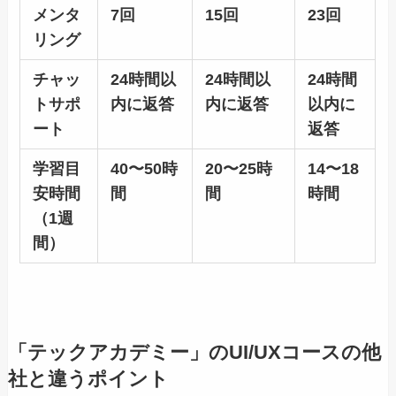
メンタ
7回
15回
23回
リング
チャッ
24時間以
24時間以
24時間
トサポ
内に返答
内に返答
以内に
ート
返答
学習目
40〜50時
20〜25時
14〜18
安時間
間
間
時間
（1週
間）
「テックアカデミー」のUI/UXコースの他
社と違うポイント