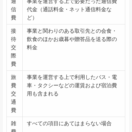
通
事業を運営する上で必要だった通信費
信
代金（通話料金・ネット通信料金な
費
ど）
接
事業と関わりのある取引先との会食・
待
飲食のほかお歳暮や贈答品を送る際の
交
料金
際
費
旅
事業を運営する上で利用したバス・電
費
車・タクシーなどの運賃および宿泊費
交
用も含まれる
通
費
雑
すべての項目にあてはまらない場合
費