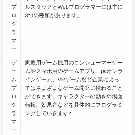
プ
ルスタックとWebプログラマーには主に
ロ
3つの種類があります。
グ
ラ
マ
ー
ゲ
家庭用ゲーム機用のコンシューマーゲー
ー
ムやスマホ用のゲームアプリ、pcオンラ
ム
インゲーム、VRゲームなど企業によっ
プ
てはさまざまなゲーム開発に携わること
ロ
ができます。キャラクターの動きや場面
グ
転換、効果音などを具体的にプログラミ
ラ
ングしていきますz
マ
ー