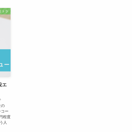
イトラ
役エ
で
なの
ーコー
円程度
う人