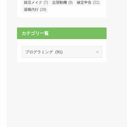
就活メイク
(7)
志望動機
(9)
確定申告
(21)
退職代行
(29)
カテゴリ一覧
カ
テ
ゴ
リ
一
覧