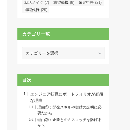
就活メイク
(7)
志望動機
(9)
確定申告
(21)
退職代行
(29)
カテゴリ一覧
カ
テ
ゴ
リ
一
目次
覧
エンジニア転職にポートフォリオが必須
な理由
理由①：開発スキルや実績の証明に必
要だから
理由②：企業とのミスマッチを防げる
から