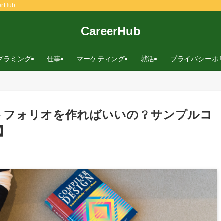
rHub
CareerHub
グラミング
仕事
マーケティング
就活
プライバシーポ
ートフォリオを作ればいいの？サンプルコ
】