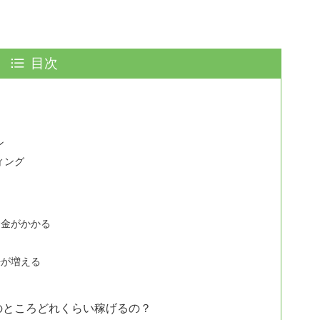
目次
？
ン
ィング
？
お金がかかる
任が増える
のところどれくらい稼げるの？