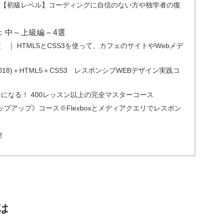
ipt 講座【初級レベル】コーディングに自信のない方や独学者の復
：中～上級編 – 4選
 ｜ HTML5とCSS3を使って、カフェのサイトやWebメデ
r(CC2018)＋HTML5＋CSS3 レスポンシブWEBデザイン実践コ
になる！ 400レッスン以上の完全マスターコース
ステップアップ》コース※Flexboxとメディアクエリでレスポン
！
は