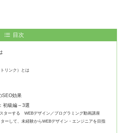
目次
は
テキストリンク）とは
のSEO効果
初級編 – 3選
てマスターする WEBデザイン／プログラミング動画講座
をマスターして、未経験からWEBデザイン・エンジニアを目指