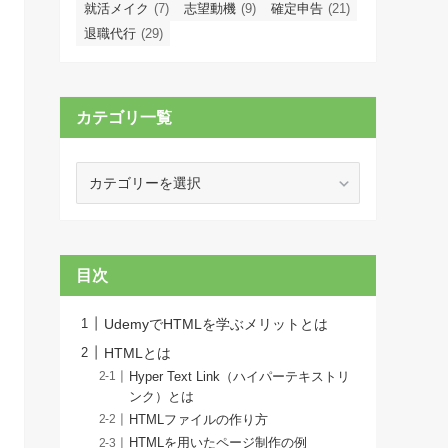
就活メイク
(7)
志望動機
(9)
確定申告
(21)
退職代行
(29)
カテゴリ一覧
カ
テ
ゴ
リ
一
目次
覧
UdemyでHTMLを学ぶメリットとは
HTMLとは
Hyper Text Link（ハイパーテキストリ
ンク）とは
HTMLファイルの作り方
HTMLを用いたページ制作の例