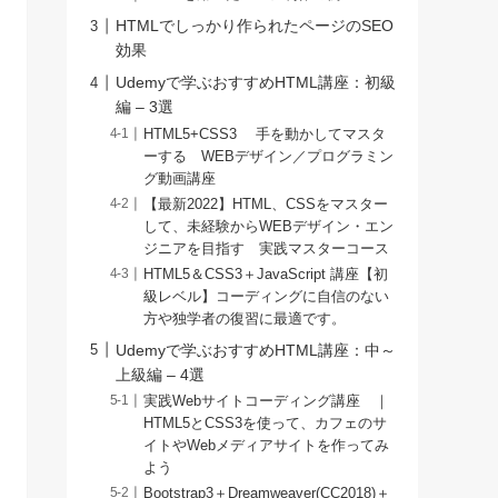
HTMLでしっかり作られたページのSEO
効果
Udemyで学ぶおすすめHTML講座：初級
編 – 3選
HTML5+CSS3 手を動かしてマスタ
ーする WEBデザイン／プログラミン
グ動画講座
【最新2022】HTML、CSSをマスター
して、未経験からWEBデザイン・エン
ジニアを目指す 実践マスターコース
HTML5＆CSS3＋JavaScript 講座【初
級レベル】コーディングに自信のない
方や独学者の復習に最適です。
Udemyで学ぶおすすめHTML講座：中～
上級編 – 4選
実践Webサイトコーディング講座 ｜
HTML5とCSS3を使って、カフェのサ
イトやWebメディアサイトを作ってみ
よう
Bootstrap3＋Dreamweaver(CC2018)＋