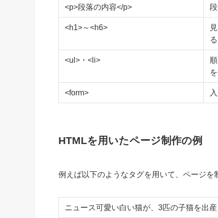
<p>段落の内容</p>
段
<h1>～<h6>
見
る
<ul>・<li>
順
を
<form>
入
HTMLを用いたページ制作の例
例えば以下のようなタグを用いて、ページを
ニュース可愛い白い猫が、3匹の子猫を出産