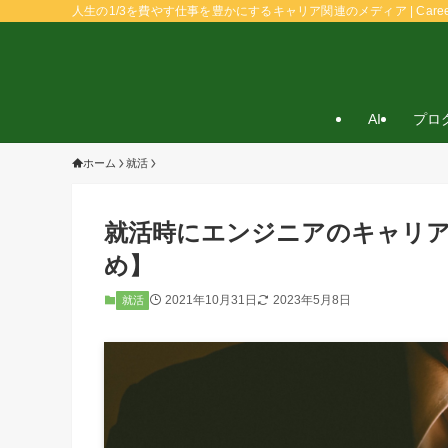
人生の1/3を費やす仕事を豊かにするキャリア関連のメディア | Caree
AI
プロ
ホーム
就活
就活時にエンジニアのキャリア
め】
2021年10月31日
2023年5月8日
就活