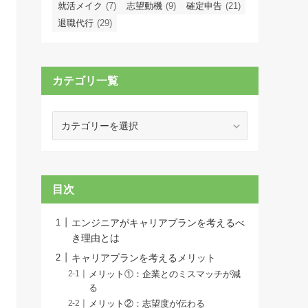
就活メイク
(7)
志望動機
(9)
確定申告
(21)
退職代行
(29)
カテゴリ一覧
カ
テ
ゴ
リ
一
目次
覧
エンジニアがキャリアプランを考えるべ
き理由とは
キャリアプランを考えるメリット
メリット①：企業とのミスマッチが減
る
メリット②：志望度が伝わる