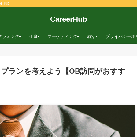
rHub
CareerHub
グラミング
仕事
マーケティング
就活
プライバシーポ
プランを考えよう【OB訪問がおすす