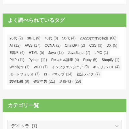
よく調べられているタグ
(2)
(9)
(8)
(4)
(66)
20代
30代
40代
50代
2022おすすめ特集
(12)
(17)
(2)
(2)
(3)
(5)
AI
AWS
CCNA
ChatGPT
CSS
DX
(4)
(5)
(12)
(7)
(1)
E資格
HTML
Java
JavaScript
LPIC
(11)
(11)
(4)
(5)
(1)
PHP
Python
Reスキル講座
Ruby
Shopify
(1)
(1)
(9)
(4)
Web制作
Wi-Fi
インフラエンジニア
キャリアパス
(7)
(14)
(7)
ポートフォリオ
ロードマップ
就活メイク
(9)
(21)
(29)
志望動機
確定申告
退職代行
カテゴリ一覧
カ