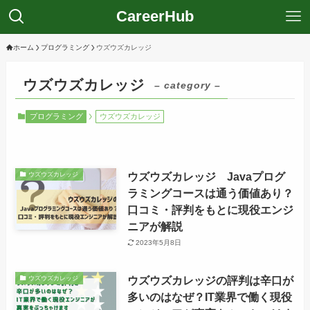
CareerHub
ホーム
プログラミング
ウズウズカレッジ
ウズウズカレッジ
– category –
プログラミング
ウズウズカレッジ
ウズウズカレッジ Javaプログ
ウズウズカレッジ
ラミングコースは通う価値あり？
口コミ・評判をもとに現役エンジ
ニアが解説
2023年5月8日
ウズウズカレッジの評判は辛口が
ウズウズカレッジ
多いのはなぜ？IT業界で働く現役