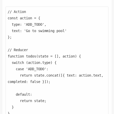
// Action

const action = {

  type: 'ADD_TODO',

  text: 'Go to swimming pool'

};

// Reducer

function todos(state = [], action) {

  switch (action.type) {

    case 'ADD_TODO':

      return state.concat([{ text: action.text, 
completed: false }]);

    default:

      return state;

  }

}
