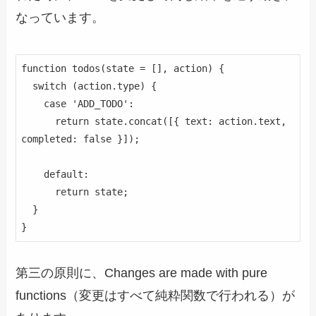
なっています。
function todos(state = [], action) {

  switch (action.type) {

    case 'ADD_TODO':

      return state.concat([{ text: action.text, 
completed: false }]);

    default:

      return state;

  }

第三の原則に、Changes are made with pure
functions（変更はすべて純粋関数で行われる）が