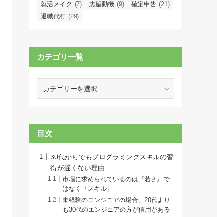
就活メイク
(7)
志望動機
(9)
確定申告
(21)
退職代行
(29)
カテゴリ一覧
カ
テ
ゴ
リ
一
目次
覧
30代からでもプログラミングスキルの習
得が遅くない理由
市場に求められているのは『若さ』で
はなく『スキル」
未経験のエンジニアの場合、20代より
も30代のエンジニアの方が信用がある