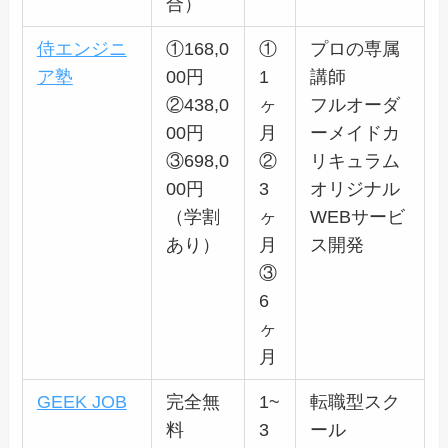
合）
侍エンジニ
①168,0
①
プロの専属
ア塾
00円
1
講師
②438,0
ヶ
フルオーダ
00円
月
ーメイドカ
③698,0
②
リキュラム
00円
3
オリジナル
（学割
ヶ
WEBサービ
あり）
月
ス開発
③
6
ヶ
月
GEEK JOB
完全無
1~
転職型スク
料
3
ール