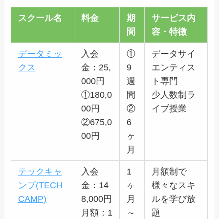
スクール名
料金
期
サービス内
間
容・特徴
データミッ
入会
①
データサイ
クス
金：25,
9
エンティス
000円
週
ト専門
①180,0
間
少人数制ラ
00円
②
イブ授業
②675,0
6
00円
ヶ
月
テックキャ
入会
1
月額制で
ンプ(TECH
金：14
ヶ
様々なスキ
CAMP)
8,000円
月
ルを学び放
月額：1
～
題