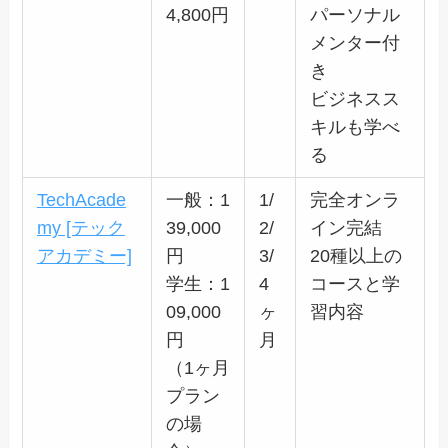
4,800円
パーソナル
メンター付
き
ビジネスス
キルも学べ
る
TechAcade
一般：1
1/
完全オンラ
my [テック
39,000
2/
イン完結
アカデミー]
円
3/
20種以上の
学生：1
4
コースと学
09,000
ヶ
習内容
円
月
（1ヶ月
プラン
の場