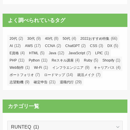
よく調べられているタグ
(2)
(9)
(8)
(4)
(66)
20代
30代
40代
50代
2022おすすめ特集
(12)
(17)
(2)
(2)
(3)
(5)
AI
AWS
CCNA
ChatGPT
CSS
DX
(4)
(5)
(12)
(7)
(1)
E資格
HTML
Java
JavaScript
LPIC
(11)
(11)
(4)
(5)
(1)
PHP
Python
Reスキル講座
Ruby
Shopify
(1)
(1)
(9)
(4)
Web制作
Wi-Fi
インフラエンジニア
キャリアパス
(7)
(14)
(7)
ポートフォリオ
ロードマップ
就活メイク
(9)
(21)
(29)
志望動機
確定申告
退職代行
カテゴリ一覧
カ