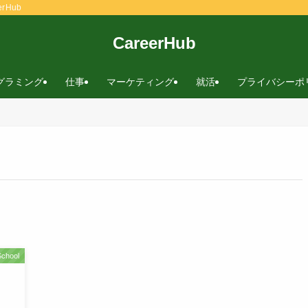
rHub
CareerHub
グラミング
仕事
マーケティング
就活
プライバシーポ
School