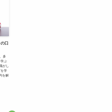
」の口
、多
を学ぶ
職がし
グを学
評判を解