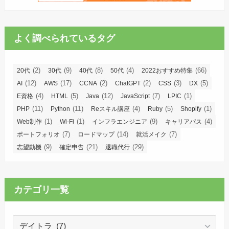
よく調べられているタグ
(2)
(9)
(8)
(4)
(66)
20代
30代
40代
50代
2022おすすめ特集
(12)
(17)
(2)
(2)
(3)
(5)
AI
AWS
CCNA
ChatGPT
CSS
DX
(4)
(5)
(12)
(7)
(1)
E資格
HTML
Java
JavaScript
LPIC
(11)
(11)
(4)
(5)
(1)
PHP
Python
Reスキル講座
Ruby
Shopify
(1)
(1)
(9)
(4)
Web制作
Wi-Fi
インフラエンジニア
キャリアパス
(7)
(14)
(7)
ポートフォリオ
ロードマップ
就活メイク
(9)
(21)
(29)
志望動機
確定申告
退職代行
カテゴリ一覧
カ