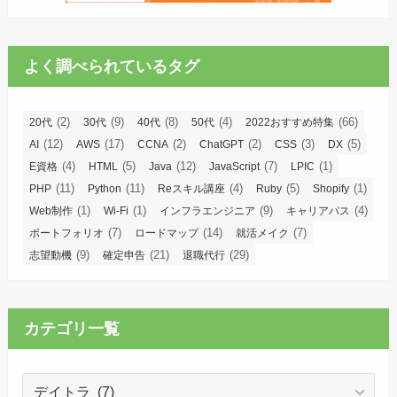
よく調べられているタグ
(2)
(9)
(8)
(4)
(66)
20代
30代
40代
50代
2022おすすめ特集
(12)
(17)
(2)
(2)
(3)
(5)
AI
AWS
CCNA
ChatGPT
CSS
DX
(4)
(5)
(12)
(7)
(1)
E資格
HTML
Java
JavaScript
LPIC
(11)
(11)
(4)
(5)
(1)
PHP
Python
Reスキル講座
Ruby
Shopify
(1)
(1)
(9)
(4)
Web制作
Wi-Fi
インフラエンジニア
キャリアパス
(7)
(14)
(7)
ポートフォリオ
ロードマップ
就活メイク
(9)
(21)
(29)
志望動機
確定申告
退職代行
カテゴリ一覧
カ