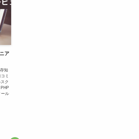
ニア
ご存知
口コミ
いスク
PHP
クール