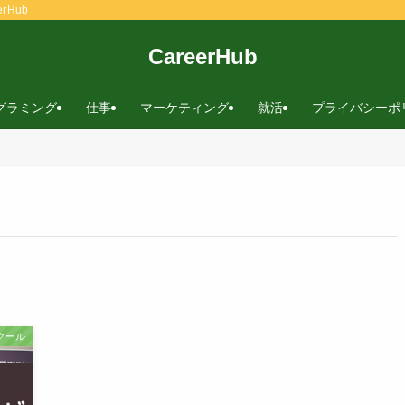
rHub
CareerHub
グラミング
仕事
マーケティング
就活
プライバシーポ
クール