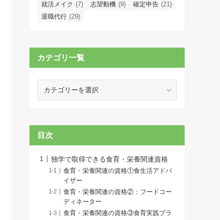
就活メイク
(7)
志望動機
(9)
確定申告
(21)
退職代行
(29)
カテゴリ一覧
カ
テ
ゴ
リ
一
目次
覧
独学で取得できる食育・栄養関連資格
食育・栄養関連の資格①食生活アドバ
イザー
食育・栄養関連の資格②：フードコー
ディネーター
食育・栄養関連の資格③食育実践プラ