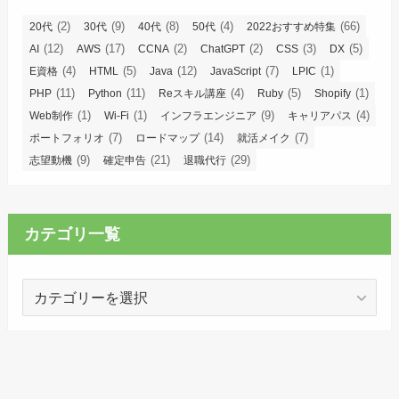
(2)
(9)
(8)
(4)
(66)
20代
30代
40代
50代
2022おすすめ特集
(12)
(17)
(2)
(2)
(3)
(5)
AI
AWS
CCNA
ChatGPT
CSS
DX
(4)
(5)
(12)
(7)
(1)
E資格
HTML
Java
JavaScript
LPIC
(11)
(11)
(4)
(5)
(1)
PHP
Python
Reスキル講座
Ruby
Shopify
(1)
(1)
(9)
(4)
Web制作
Wi-Fi
インフラエンジニア
キャリアパス
(7)
(14)
(7)
ポートフォリオ
ロードマップ
就活メイク
(9)
(21)
(29)
志望動機
確定申告
退職代行
カテゴリ一覧
カ
テ
ゴ
リ
一