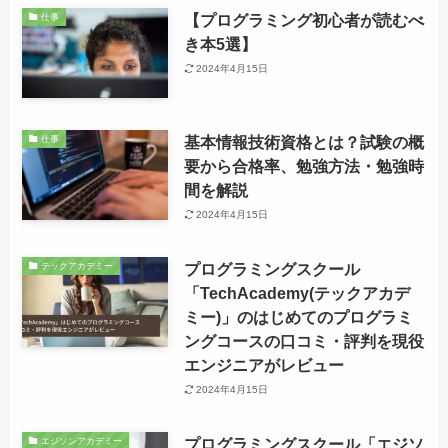
【プログラミング初心者が読むべ
仕事
き本5選】
2024年4月15日
基本情報技術資格とは？試験の概
仕事
要から合格率、勉強方法・勉強時
間を解説
2024年4月15日
プログラミングスクール
テックアカデミー
「TechAcademy(テックアカデ
ミー)」のはじめてのプログラミ
ングコースの口コミ・評判を現役
エンジニアがレビュー
2024年4月15日
プログラミングスクール「エジソ
エジソンアカデミー